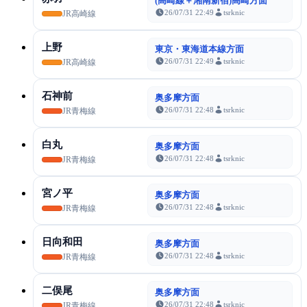
(高崎線＋湘南新宿)高崎方面
26/07/31 22:49
tsrknic
JR高崎線
上野
東京・東海道本線方面
26/07/31 22:49
tsrknic
JR高崎線
石神前
奥多摩方面
26/07/31 22:48
tsrknic
JR青梅線
白丸
奥多摩方面
26/07/31 22:48
tsrknic
JR青梅線
宮ノ平
奥多摩方面
26/07/31 22:48
tsrknic
JR青梅線
日向和田
奥多摩方面
26/07/31 22:48
tsrknic
JR青梅線
二俣尾
奥多摩方面
26/07/31 22:48
tsrknic
JR青梅線