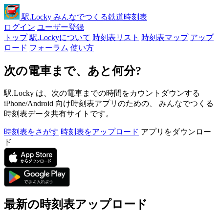
駅
.Locky
みんなでつくる鉄道時刻表
ログイン
ユーザー登録
トップ
駅.Lockyについて
時刻表リスト
時刻表マップ
アップ
ロード
フォーラム
使い方
次の電車まで、あと何分?
駅.Locky は、次の電車までの時間をカウントダウンする
iPhone/Android 向け時刻表アプリのための、 みんなでつくる
時刻表データ共有サイトです。
時刻表をさがす
時刻表をアップロード
アプリをダウンロー
ド
最新の時刻表アップロード