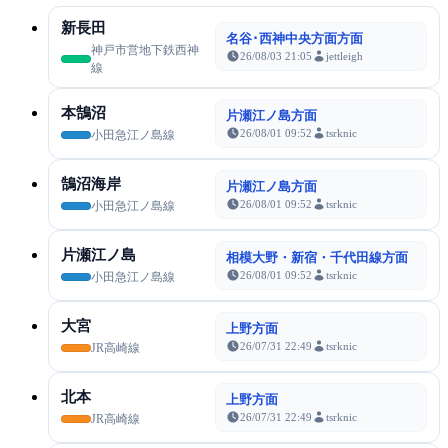
新長田
名谷･西神中央方面方面
神戸市営地下鉄西神
26/08/03 21:05
jettleigh
線
本鵠沼
片瀬江ノ島方面
26/08/01 09:52
tsrknic
小田急江ノ島線
鵠沼海岸
片瀬江ノ島方面
26/08/01 09:52
tsrknic
小田急江ノ島線
片瀬江ノ島
相模大野・新宿・千代田線方面
26/08/01 09:52
tsrknic
小田急江ノ島線
大宮
上野方面
26/07/31 22:49
tsrknic
JR高崎線
北本
上野方面
26/07/31 22:49
tsrknic
JR高崎線