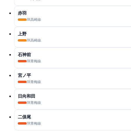
赤羽
JR高崎線
上野
JR高崎線
石神前
JR青梅線
宮ノ平
JR青梅線
日向和田
JR青梅線
二俣尾
JR青梅線