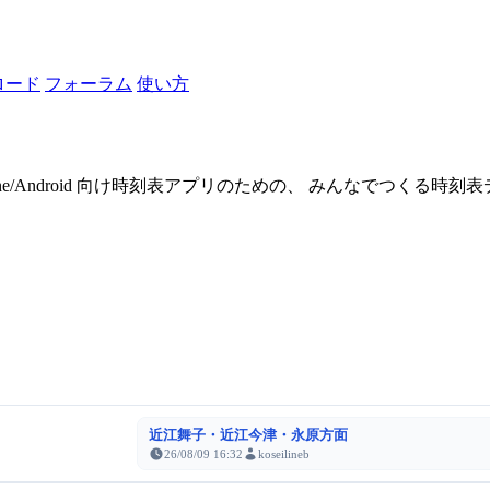
ロード
フォーラム
使い方
one/Android 向け時刻表アプリのための、 みんなでつくる時
近江舞子・近江今津・永原方面
26/08/09 16:32
koseilineb