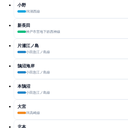
小野
JR湖西線
新長田
神戸市営地下鉄西神線
片瀬江ノ島
小田急江ノ島線
鵠沼海岸
小田急江ノ島線
本鵠沼
小田急江ノ島線
大宮
JR高崎線
北本