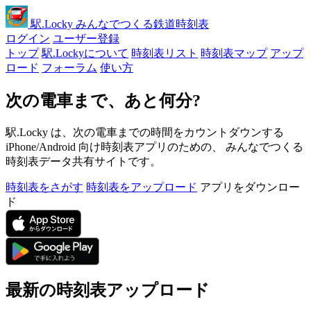
駅
.Locky
みんなでつくる鉄道時刻表
ログイン
ユーザー登録
トップ
駅.Lockyについて
時刻表リスト
時刻表マップ
アップ
ロード
フォーラム
使い方
次の電車まで、あと何分?
駅.Locky は、次の電車までの時間をカウントダウンする
iPhone/Android 向け時刻表アプリのための、 みんなでつくる
時刻表データ共有サイトです。
時刻表をさがす
時刻表をアップロード
アプリをダウンロー
ド
最新の時刻表アップロード