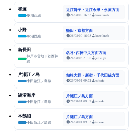
和邇
近江舞子・近江今津・永原方面
26/08/09 16:32
koseilineb
JR湖西線
小野
堅田・京都方面
26/08/09 16:28
koseilineb
JR湖西線
新長田
名谷･西神中央方面方面
神戸市営地下鉄西神
26/08/03 21:05
jettleigh
線
片瀬江ノ島
相模大野・新宿・千代田線方面
26/08/01 09:52
tsrknic
小田急江ノ島線
鵠沼海岸
片瀬江ノ島方面
26/08/01 09:52
tsrknic
小田急江ノ島線
本鵠沼
片瀬江ノ島方面
26/08/01 09:52
tsrknic
小田急江ノ島線