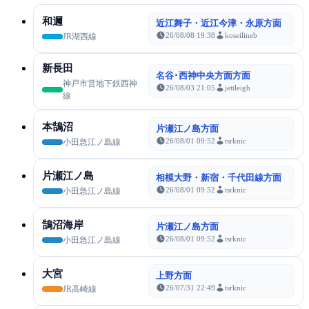
和邇
近江舞子・近江今津・永原方面
26/08/08 19:38
koseilineb
JR湖西線
新長田
名谷･西神中央方面方面
神戸市営地下鉄西神
26/08/03 21:05
jettleigh
線
本鵠沼
片瀬江ノ島方面
26/08/01 09:52
tsrknic
小田急江ノ島線
片瀬江ノ島
相模大野・新宿・千代田線方面
26/08/01 09:52
tsrknic
小田急江ノ島線
鵠沼海岸
片瀬江ノ島方面
26/08/01 09:52
tsrknic
小田急江ノ島線
大宮
上野方面
26/07/31 22:49
tsrknic
JR高崎線