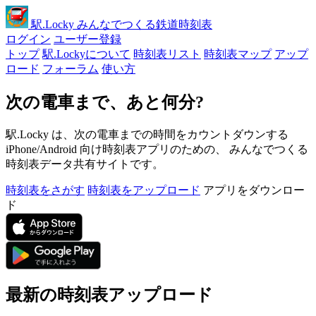
駅
.Locky
みんなでつくる鉄道時刻表
ログイン
ユーザー登録
トップ
駅.Lockyについて
時刻表リスト
時刻表マップ
アップ
ロード
フォーラム
使い方
次の電車まで、あと何分?
駅.Locky は、次の電車までの時間をカウントダウンする
iPhone/Android 向け時刻表アプリのための、 みんなでつくる
時刻表データ共有サイトです。
時刻表をさがす
時刻表をアップロード
アプリをダウンロー
ド
最新の時刻表アップロード