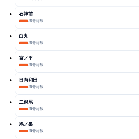
石神前
JR青梅線
白丸
JR青梅線
宮ノ平
JR青梅線
日向和田
JR青梅線
二俣尾
JR青梅線
鳩ノ巣
JR青梅線