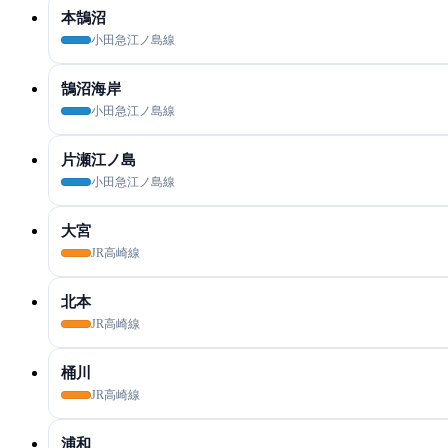
本鵠沼
小田急江ノ島線
鵠沼海岸
小田急江ノ島線
片瀬江ノ島
小田急江ノ島線
大宮
JR高崎線
北本
JR高崎線
桶川
JR高崎線
浦和