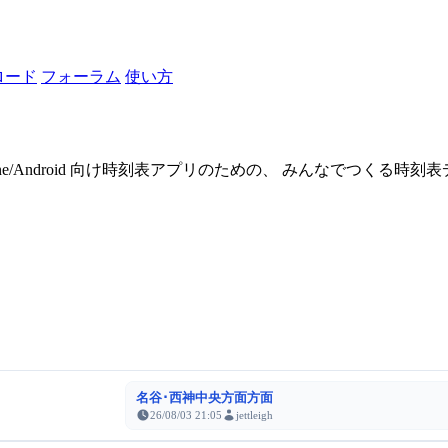
ロード
フォーラム
使い方
one/Android 向け時刻表アプリのための、 みんなでつくる時
名谷･西神中央方面方面
26/08/03 21:05
jettleigh