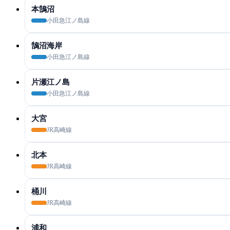
本鵠沼
小田急江ノ島線
鵠沼海岸
小田急江ノ島線
片瀬江ノ島
小田急江ノ島線
大宮
JR高崎線
北本
JR高崎線
桶川
JR高崎線
浦和