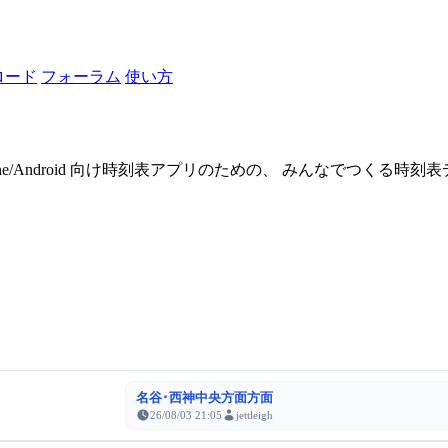
ロード
フォーラム
使い方
one/Android 向け時刻表アプリのための、 みんなでつくる時
名谷･西神中央方面方面
26/08/03 21:05
jettleigh