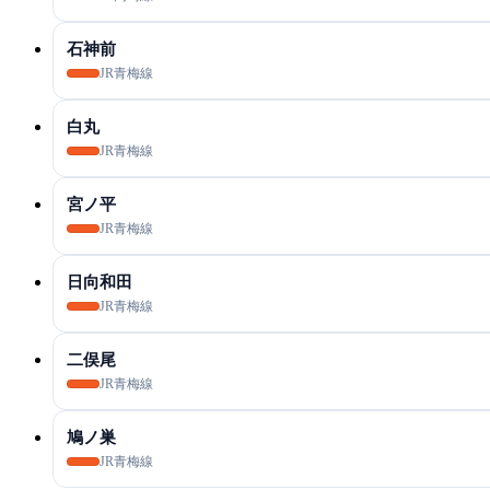
石神前
JR青梅線
白丸
JR青梅線
宮ノ平
JR青梅線
日向和田
JR青梅線
二俣尾
JR青梅線
鳩ノ巣
JR青梅線