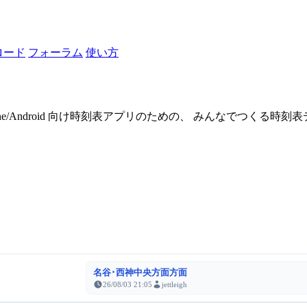
ロード
フォーラム
使い方
one/Android 向け時刻表アプリのための、 みんなでつくる時
名谷･西神中央方面方面
26/08/03 21:05
jettleigh