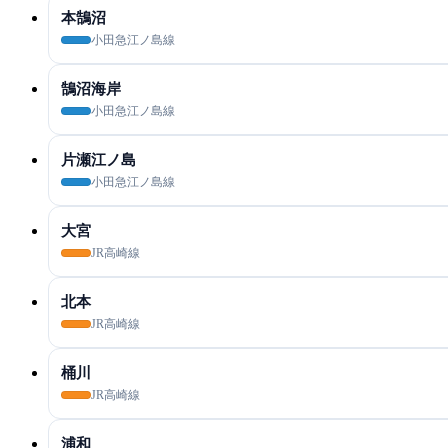
本鵠沼
小田急江ノ島線
鵠沼海岸
小田急江ノ島線
片瀬江ノ島
小田急江ノ島線
大宮
JR高崎線
北本
JR高崎線
桶川
JR高崎線
浦和