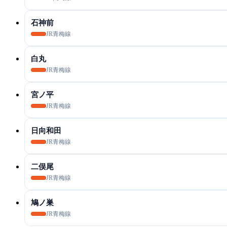
石神前
JR青梅線
白丸
JR青梅線
宮ノ平
JR青梅線
日向和田
JR青梅線
二俣尾
JR青梅線
鳩ノ巣
JR青梅線