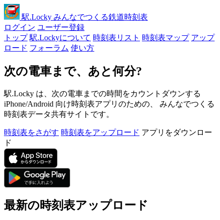
駅
.Locky
みんなでつくる鉄道時刻表
ログイン
ユーザー登録
トップ
駅.Lockyについて
時刻表リスト
時刻表マップ
アップ
ロード
フォーラム
使い方
次の電車まで、あと何分?
駅.Locky は、次の電車までの時間をカウントダウンする
iPhone/Android 向け時刻表アプリのための、 みんなでつくる
時刻表データ共有サイトです。
時刻表をさがす
時刻表をアップロード
アプリをダウンロー
ド
最新の時刻表アップロード