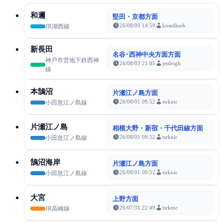
和邇
堅田・京都方面
26/08/09 14:59
koseilineb
JR湖西線
新長田
名谷･西神中央方面方面
神戸市営地下鉄西神
26/08/03 21:05
jettleigh
線
本鵠沼
片瀬江ノ島方面
26/08/01 09:52
tsrknic
小田急江ノ島線
片瀬江ノ島
相模大野・新宿・千代田線方面
26/08/01 09:52
tsrknic
小田急江ノ島線
鵠沼海岸
片瀬江ノ島方面
26/08/01 09:52
tsrknic
小田急江ノ島線
大宮
上野方面
26/07/31 22:49
tsrknic
JR高崎線