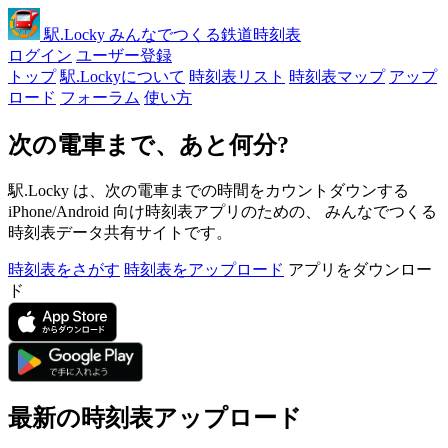
駅
.Locky
みんなでつくる鉄道時刻表
ログイン
ユーザー登録
トップ
駅.Lockyについて
時刻表リスト
時刻表マップ
アップ
ロード
フォーラム
使い方
次の電車まで、あと何分?
駅.Locky は、次の電車までの時間をカウントダウンする
iPhone/Android 向け時刻表アプリのための、 みんなでつくる
時刻表データ共有サイトです。
時刻表をさがす
時刻表をアップロード
アプリをダウンロー
ド
最新の時刻表アップロード