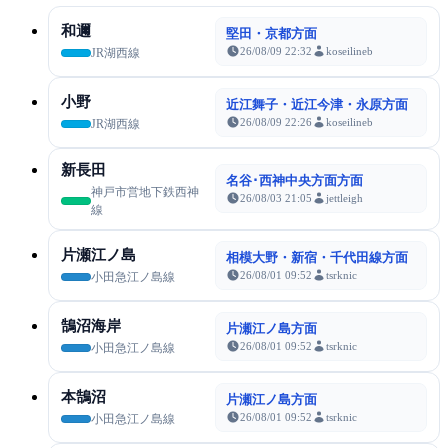
和邇
堅田・京都方面
26/08/09 22:32
koseilineb
JR湖西線
小野
近江舞子・近江今津・永原方面
26/08/09 22:26
koseilineb
JR湖西線
新長田
名谷･西神中央方面方面
神戸市営地下鉄西神
26/08/03 21:05
jettleigh
線
片瀬江ノ島
相模大野・新宿・千代田線方面
26/08/01 09:52
tsrknic
小田急江ノ島線
鵠沼海岸
片瀬江ノ島方面
26/08/01 09:52
tsrknic
小田急江ノ島線
本鵠沼
片瀬江ノ島方面
26/08/01 09:52
tsrknic
小田急江ノ島線