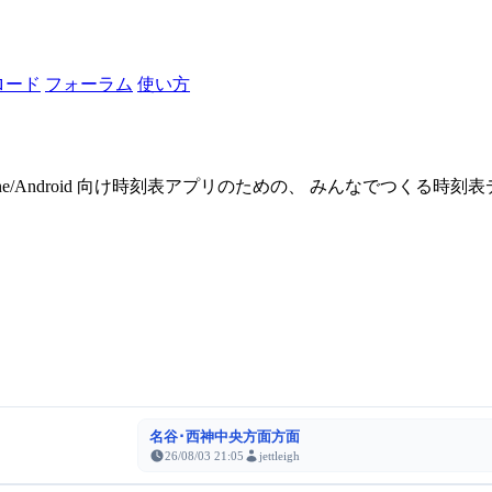
ロード
フォーラム
使い方
one/Android 向け時刻表アプリのための、 みんなでつくる時
名谷･西神中央方面方面
26/08/03 21:05
jettleigh