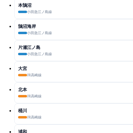
本鵠沼
小田急江ノ島線
鵠沼海岸
小田急江ノ島線
片瀬江ノ島
小田急江ノ島線
大宮
JR高崎線
北本
JR高崎線
桶川
JR高崎線
浦和