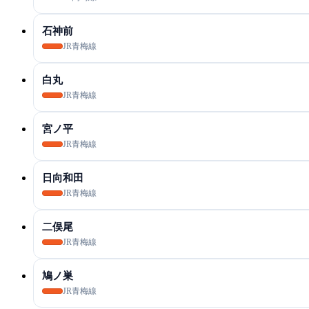
石神前
JR青梅線
白丸
JR青梅線
宮ノ平
JR青梅線
日向和田
JR青梅線
二俣尾
JR青梅線
鳩ノ巣
JR青梅線