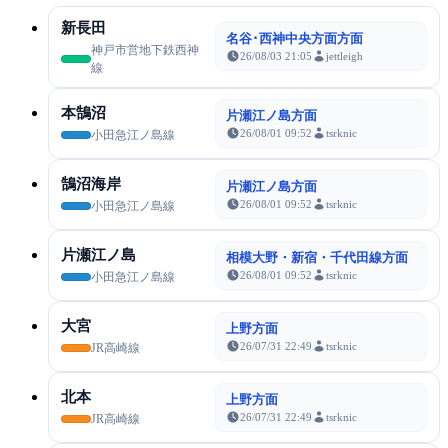
新長田
名谷･西神中央方面方面
神戸市営地下鉄西神
26/08/03 21:05
jettleigh
線
本鵠沼
片瀬江ノ島方面
26/08/01 09:52
tsrknic
小田急江ノ島線
鵠沼海岸
片瀬江ノ島方面
26/08/01 09:52
tsrknic
小田急江ノ島線
片瀬江ノ島
相模大野・新宿・千代田線方面
26/08/01 09:52
tsrknic
小田急江ノ島線
大宮
上野方面
26/07/31 22:49
tsrknic
JR高崎線
北本
上野方面
26/07/31 22:49
tsrknic
JR高崎線