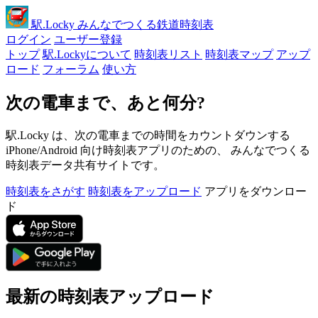
駅
.Locky
みんなでつくる鉄道時刻表
ログイン
ユーザー登録
トップ
駅.Lockyについて
時刻表リスト
時刻表マップ
アップ
ロード
フォーラム
使い方
次の電車まで、あと何分?
駅.Locky は、次の電車までの時間をカウントダウンする
iPhone/Android 向け時刻表アプリのための、 みんなでつくる
時刻表データ共有サイトです。
時刻表をさがす
時刻表をアップロード
アプリをダウンロー
ド
最新の時刻表アップロード