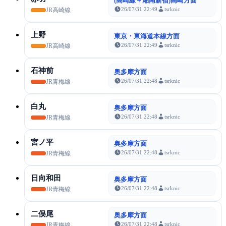
(高崎線＋湘南新宿)高崎方面
26/07/31 22:49
tsrknic
JR高崎線
上野
東京・東海道本線方面
26/07/31 22:49
tsrknic
JR高崎線
石神前
奥多摩方面
26/07/31 22:48
tsrknic
JR青梅線
白丸
奥多摩方面
26/07/31 22:48
tsrknic
JR青梅線
宮ノ平
奥多摩方面
26/07/31 22:48
tsrknic
JR青梅線
日向和田
奥多摩方面
26/07/31 22:48
tsrknic
JR青梅線
二俣尾
奥多摩方面
26/07/31 22:48
tsrknic
JR青梅線