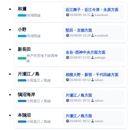
和邇
近江舞子・近江今津・永原方面
26/08/09 16:32
koseilineb
JR湖西線
小野
堅田・京都方面
26/08/09 16:28
koseilineb
JR湖西線
新長田
名谷･西神中央方面方面
神戸市営地下鉄西神
26/08/03 21:05
jettleigh
線
片瀬江ノ島
相模大野・新宿・千代田線方面
26/08/01 09:52
tsrknic
小田急江ノ島線
鵠沼海岸
片瀬江ノ島方面
26/08/01 09:52
tsrknic
小田急江ノ島線
本鵠沼
片瀬江ノ島方面
26/08/01 09:52
tsrknic
小田急江ノ島線