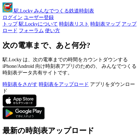
駅
.Locky
みんなでつくる鉄道時刻表
ログイン
ユーザー登録
トップ
駅.Lockyについて
時刻表リスト
時刻表マップ
アップ
ロード
フォーラム
使い方
次の電車まで、あと何分?
駅.Locky は、次の電車までの時間をカウントダウンする
iPhone/Android 向け時刻表アプリのための、 みんなでつくる
時刻表データ共有サイトです。
時刻表をさがす
時刻表をアップロード
アプリをダウンロー
ド
最新の時刻表アップロード