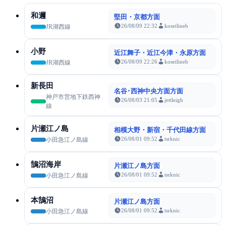
和邇
堅田・京都方面
26/08/09 22:32
koseilineb
JR湖西線
小野
近江舞子・近江今津・永原方面
26/08/09 22:26
koseilineb
JR湖西線
新長田
名谷･西神中央方面方面
神戸市営地下鉄西神
26/08/03 21:05
jettleigh
線
片瀬江ノ島
相模大野・新宿・千代田線方面
26/08/01 09:52
tsrknic
小田急江ノ島線
鵠沼海岸
片瀬江ノ島方面
26/08/01 09:52
tsrknic
小田急江ノ島線
本鵠沼
片瀬江ノ島方面
26/08/01 09:52
tsrknic
小田急江ノ島線