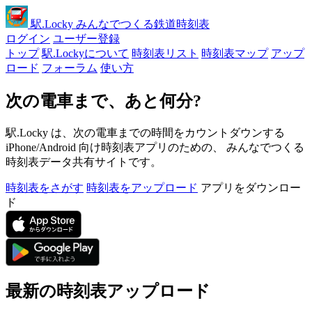
駅
.Locky
みんなでつくる鉄道時刻表
ログイン
ユーザー登録
トップ
駅.Lockyについて
時刻表リスト
時刻表マップ
アップ
ロード
フォーラム
使い方
次の電車まで、あと何分?
駅.Locky は、次の電車までの時間をカウントダウンする
iPhone/Android 向け時刻表アプリのための、 みんなでつくる
時刻表データ共有サイトです。
時刻表をさがす
時刻表をアップロード
アプリをダウンロー
ド
最新の時刻表アップロード