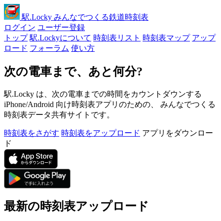
駅
.Locky
みんなでつくる鉄道時刻表
ログイン
ユーザー登録
トップ
駅.Lockyについて
時刻表リスト
時刻表マップ
アップ
ロード
フォーラム
使い方
次の電車まで、あと何分?
駅.Locky は、次の電車までの時間をカウントダウンする
iPhone/Android 向け時刻表アプリのための、 みんなでつくる
時刻表データ共有サイトです。
時刻表をさがす
時刻表をアップロード
アプリをダウンロー
ド
最新の時刻表アップロード