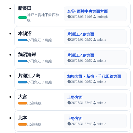
新長田
名谷･西神中央方面方面
神戸市営地下鉄西神
26/08/03 21:05
jettleigh
線
本鵠沼
片瀬江ノ島方面
26/08/01 09:52
tsrknic
小田急江ノ島線
鵠沼海岸
片瀬江ノ島方面
26/08/01 09:52
tsrknic
小田急江ノ島線
片瀬江ノ島
相模大野・新宿・千代田線方面
26/08/01 09:52
tsrknic
小田急江ノ島線
大宮
上野方面
26/07/31 22:49
tsrknic
JR高崎線
北本
上野方面
26/07/31 22:49
tsrknic
JR高崎線