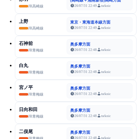
(高崎線＋湘南新宿)高崎方面
26/07/31 22:49
tsrknic
JR高崎線
上野
東京・東海道本線方面
26/07/31 22:49
tsrknic
JR高崎線
石神前
奥多摩方面
26/07/31 22:48
tsrknic
JR青梅線
白丸
奥多摩方面
26/07/31 22:48
tsrknic
JR青梅線
宮ノ平
奥多摩方面
26/07/31 22:48
tsrknic
JR青梅線
日向和田
奥多摩方面
26/07/31 22:48
tsrknic
JR青梅線
二俣尾
奥多摩方面
26/07/31 22:48
tsrknic
JR青梅線