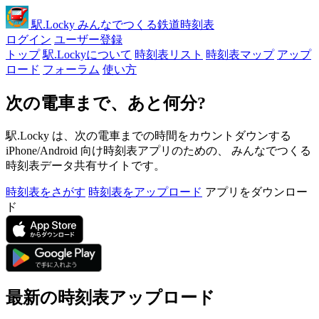
駅
.Locky
みんなでつくる鉄道時刻表
ログイン
ユーザー登録
トップ
駅.Lockyについて
時刻表リスト
時刻表マップ
アップ
ロード
フォーラム
使い方
次の電車まで、あと何分?
駅.Locky は、次の電車までの時間をカウントダウンする
iPhone/Android 向け時刻表アプリのための、 みんなでつくる
時刻表データ共有サイトです。
時刻表をさがす
時刻表をアップロード
アプリをダウンロー
ド
最新の時刻表アップロード