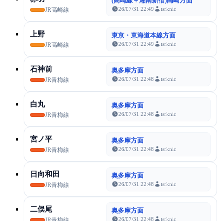
(高崎線＋湘南新宿)高崎方面
26/07/31 22:49
tsrknic
JR高崎線
上野
東京・東海道本線方面
26/07/31 22:49
tsrknic
JR高崎線
石神前
奥多摩方面
26/07/31 22:48
tsrknic
JR青梅線
白丸
奥多摩方面
26/07/31 22:48
tsrknic
JR青梅線
宮ノ平
奥多摩方面
26/07/31 22:48
tsrknic
JR青梅線
日向和田
奥多摩方面
26/07/31 22:48
tsrknic
JR青梅線
二俣尾
奥多摩方面
26/07/31 22:48
tsrknic
JR青梅線