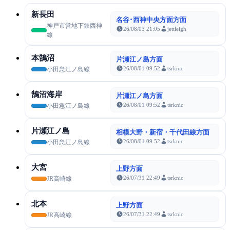
新長田
名谷･西神中央方面方面
神戸市営地下鉄西神
26/08/03 21:05
jettleigh
線
本鵠沼
片瀬江ノ島方面
26/08/01 09:52
tsrknic
小田急江ノ島線
鵠沼海岸
片瀬江ノ島方面
26/08/01 09:52
tsrknic
小田急江ノ島線
片瀬江ノ島
相模大野・新宿・千代田線方面
26/08/01 09:52
tsrknic
小田急江ノ島線
大宮
上野方面
26/07/31 22:49
tsrknic
JR高崎線
北本
上野方面
26/07/31 22:49
tsrknic
JR高崎線