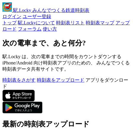
駅
.Locky
みんなでつくる鉄道時刻表
ログイン
ユーザー登録
トップ
駅.Lockyについて
時刻表リスト
時刻表マップ
アップ
ロード
フォーラム
使い方
次の電車まで、あと何分?
駅.Locky は、次の電車までの時間をカウントダウンする
iPhone/Android 向け時刻表アプリのための、 みんなでつくる
時刻表データ共有サイトです。
時刻表をさがす
時刻表をアップロード
アプリをダウンロー
ド
最新の時刻表アップロード