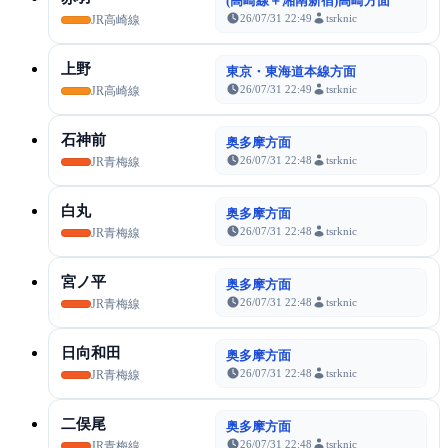
(高崎線＋湘南新宿)高崎方面
26/07/31 22:49
tsrknic
JR高崎線
上野
東京・東海道本線方面
26/07/31 22:49
tsrknic
JR高崎線
石神前
奥多摩方面
26/07/31 22:48
tsrknic
JR青梅線
白丸
奥多摩方面
26/07/31 22:48
tsrknic
JR青梅線
宮ノ平
奥多摩方面
26/07/31 22:48
tsrknic
JR青梅線
日向和田
奥多摩方面
26/07/31 22:48
tsrknic
JR青梅線
二俣尾
奥多摩方面
26/07/31 22:48
tsrknic
JR青梅線