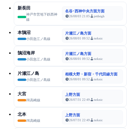
新長田
名谷･西神中央方面方面
神戸市営地下鉄西神
26/08/03 21:05
jettleigh
線
本鵠沼
片瀬江ノ島方面
26/08/01 09:52
tsrknic
小田急江ノ島線
鵠沼海岸
片瀬江ノ島方面
26/08/01 09:52
tsrknic
小田急江ノ島線
片瀬江ノ島
相模大野・新宿・千代田線方面
26/08/01 09:52
tsrknic
小田急江ノ島線
大宮
上野方面
26/07/31 22:49
tsrknic
JR高崎線
北本
上野方面
26/07/31 22:49
tsrknic
JR高崎線