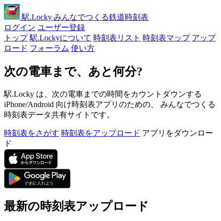
駅
.Locky
みんなでつくる鉄道時刻表
ログイン
ユーザー登録
トップ
駅.Lockyについて
時刻表リスト
時刻表マップ
アップ
ロード
フォーラム
使い方
次の電車まで、あと何分?
駅.Locky は、次の電車までの時間をカウントダウンする
iPhone/Android 向け時刻表アプリのための、 みんなでつくる
時刻表データ共有サイトです。
時刻表をさがす
時刻表をアップロード
アプリをダウンロー
ド
最新の時刻表アップロード