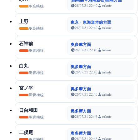
(高崎線＋湘南新宿)高崎方面
26/07/31 22:49
tsrknic
JR高崎線
上野
東京・東海道本線方面
26/07/31 22:49
tsrknic
JR高崎線
石神前
奥多摩方面
26/07/31 22:48
tsrknic
JR青梅線
白丸
奥多摩方面
26/07/31 22:48
tsrknic
JR青梅線
宮ノ平
奥多摩方面
26/07/31 22:48
tsrknic
JR青梅線
日向和田
奥多摩方面
26/07/31 22:48
tsrknic
JR青梅線
二俣尾
奥多摩方面
26/07/31 22:48
tsrknic
JR青梅線