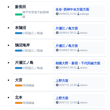
新長田
名谷･西神中央方面方面
神戸市営地下鉄西神
26/08/03 21:05
jettleigh
線
本鵠沼
片瀬江ノ島方面
26/08/01 09:52
tsrknic
小田急江ノ島線
鵠沼海岸
片瀬江ノ島方面
26/08/01 09:52
tsrknic
小田急江ノ島線
片瀬江ノ島
相模大野・新宿・千代田線方面
26/08/01 09:52
tsrknic
小田急江ノ島線
大宮
上野方面
26/07/31 22:49
tsrknic
JR高崎線
北本
上野方面
26/07/31 22:49
tsrknic
JR高崎線