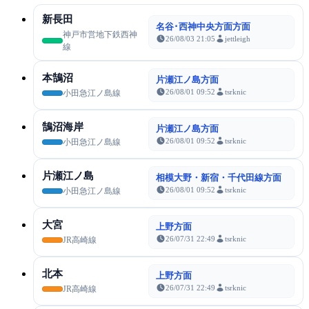
新長田
名谷･西神中央方面方面
神戸市営地下鉄西神
26/08/03 21:05
jettleigh
線
本鵠沼
片瀬江ノ島方面
26/08/01 09:52
tsrknic
小田急江ノ島線
鵠沼海岸
片瀬江ノ島方面
26/08/01 09:52
tsrknic
小田急江ノ島線
片瀬江ノ島
相模大野・新宿・千代田線方面
26/08/01 09:52
tsrknic
小田急江ノ島線
大宮
上野方面
26/07/31 22:49
tsrknic
JR高崎線
北本
上野方面
26/07/31 22:49
tsrknic
JR高崎線