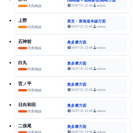
(高崎線＋湘南新宿)高崎方面
26/07/31 22:49
tsrknic
JR高崎線
上野
東京・東海道本線方面
26/07/31 22:49
tsrknic
JR高崎線
石神前
奥多摩方面
26/07/31 22:48
tsrknic
JR青梅線
白丸
奥多摩方面
26/07/31 22:48
tsrknic
JR青梅線
宮ノ平
奥多摩方面
26/07/31 22:48
tsrknic
JR青梅線
日向和田
奥多摩方面
26/07/31 22:48
tsrknic
JR青梅線
二俣尾
奥多摩方面
26/07/31 22:48
tsrknic
JR青梅線