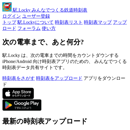
駅
.Locky
みんなでつくる鉄道時刻表
ログイン
ユーザー登録
トップ
駅.Lockyについて
時刻表リスト
時刻表マップ
アップ
ロード
フォーラム
使い方
次の電車まで、あと何分?
駅.Locky は、次の電車までの時間をカウントダウンする
iPhone/Android 向け時刻表アプリのための、 みんなでつくる
時刻表データ共有サイトです。
時刻表をさがす
時刻表をアップロード
アプリをダウンロー
ド
最新の時刻表アップロード