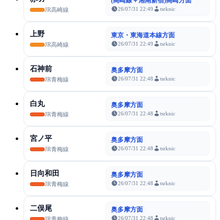
(高崎線＋湘南新宿)高崎方面
26/07/31 22:49
tsrknic
JR高崎線
上野
東京・東海道本線方面
26/07/31 22:49
tsrknic
JR高崎線
石神前
奥多摩方面
26/07/31 22:48
tsrknic
JR青梅線
白丸
奥多摩方面
26/07/31 22:48
tsrknic
JR青梅線
宮ノ平
奥多摩方面
26/07/31 22:48
tsrknic
JR青梅線
日向和田
奥多摩方面
26/07/31 22:48
tsrknic
JR青梅線
二俣尾
奥多摩方面
26/07/31 22:48
tsrknic
JR青梅線