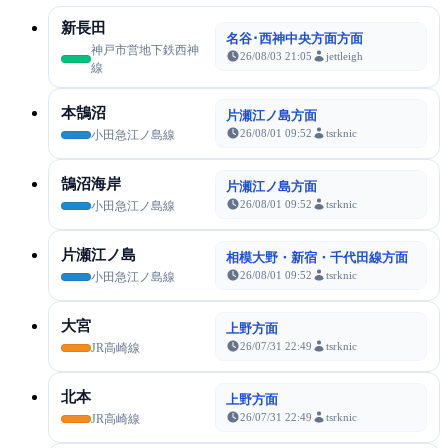
新長田
名谷･西神中央方面方面
神戸市営地下鉄西神
26/08/03 21:05
jettleigh
線
本鵠沼
片瀬江ノ島方面
26/08/01 09:52
tsrknic
小田急江ノ島線
鵠沼海岸
片瀬江ノ島方面
26/08/01 09:52
tsrknic
小田急江ノ島線
片瀬江ノ島
相模大野・新宿・千代田線方面
26/08/01 09:52
tsrknic
小田急江ノ島線
大宮
上野方面
26/07/31 22:49
tsrknic
JR高崎線
北本
上野方面
26/07/31 22:49
tsrknic
JR高崎線