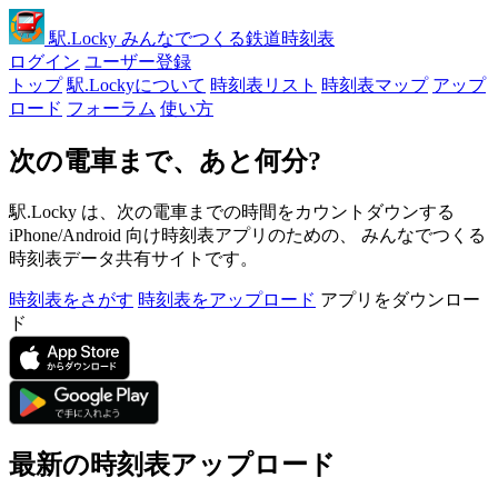
駅
.Locky
みんなでつくる鉄道時刻表
ログイン
ユーザー登録
トップ
駅.Lockyについて
時刻表リスト
時刻表マップ
アップ
ロード
フォーラム
使い方
次の電車まで、あと何分?
駅.Locky は、次の電車までの時間をカウントダウンする
iPhone/Android 向け時刻表アプリのための、 みんなでつくる
時刻表データ共有サイトです。
時刻表をさがす
時刻表をアップロード
アプリをダウンロー
ド
最新の時刻表アップロード