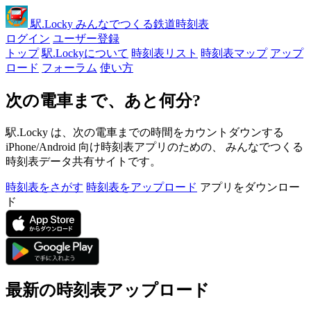
駅
.Locky
みんなでつくる鉄道時刻表
ログイン
ユーザー登録
トップ
駅.Lockyについて
時刻表リスト
時刻表マップ
アップ
ロード
フォーラム
使い方
次の電車まで、あと何分?
駅.Locky は、次の電車までの時間をカウントダウンする
iPhone/Android 向け時刻表アプリのための、 みんなでつくる
時刻表データ共有サイトです。
時刻表をさがす
時刻表をアップロード
アプリをダウンロー
ド
最新の時刻表アップロード