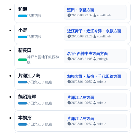
和邇
堅田・京都方面
26/08/09 22:32
koseilineb
JR湖西線
小野
近江舞子・近江今津・永原方面
26/08/09 22:26
koseilineb
JR湖西線
新長田
名谷･西神中央方面方面
神戸市営地下鉄西神
26/08/03 21:05
jettleigh
線
片瀬江ノ島
相模大野・新宿・千代田線方面
26/08/01 09:52
tsrknic
小田急江ノ島線
鵠沼海岸
片瀬江ノ島方面
26/08/01 09:52
tsrknic
小田急江ノ島線
本鵠沼
片瀬江ノ島方面
26/08/01 09:52
tsrknic
小田急江ノ島線