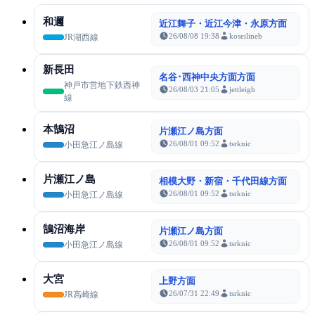
和邇
近江舞子・近江今津・永原方面
26/08/08 19:38
koseilineb
JR湖西線
新長田
名谷･西神中央方面方面
神戸市営地下鉄西神
26/08/03 21:05
jettleigh
線
本鵠沼
片瀬江ノ島方面
26/08/01 09:52
tsrknic
小田急江ノ島線
片瀬江ノ島
相模大野・新宿・千代田線方面
26/08/01 09:52
tsrknic
小田急江ノ島線
鵠沼海岸
片瀬江ノ島方面
26/08/01 09:52
tsrknic
小田急江ノ島線
大宮
上野方面
26/07/31 22:49
tsrknic
JR高崎線