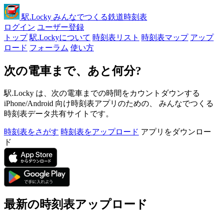
駅
.Locky
みんなでつくる鉄道時刻表
ログイン
ユーザー登録
トップ
駅.Lockyについて
時刻表リスト
時刻表マップ
アップ
ロード
フォーラム
使い方
次の電車まで、あと何分?
駅.Locky は、次の電車までの時間をカウントダウンする
iPhone/Android 向け時刻表アプリのための、 みんなでつくる
時刻表データ共有サイトです。
時刻表をさがす
時刻表をアップロード
アプリをダウンロー
ド
最新の時刻表アップロード