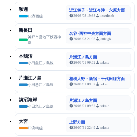
和邇
近江舞子・近江今津・永原方面
26/08/08 19:38
koseilineb
JR湖西線
新長田
名谷･西神中央方面方面
神戸市営地下鉄西神
26/08/03 21:05
jettleigh
線
本鵠沼
片瀬江ノ島方面
26/08/01 09:52
tsrknic
小田急江ノ島線
片瀬江ノ島
相模大野・新宿・千代田線方面
26/08/01 09:52
tsrknic
小田急江ノ島線
鵠沼海岸
片瀬江ノ島方面
26/08/01 09:52
tsrknic
小田急江ノ島線
大宮
上野方面
26/07/31 22:49
tsrknic
JR高崎線