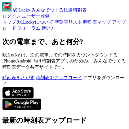
駅
.Locky
みんなでつくる鉄道時刻表
ログイン
ユーザー登録
トップ
駅.Lockyについて
時刻表リスト
時刻表マップ
アップ
ロード
フォーラム
使い方
次の電車まで、あと何分?
駅.Locky は、次の電車までの時間をカウントダウンする
iPhone/Android 向け時刻表アプリのための、 みんなでつくる
時刻表データ共有サイトです。
時刻表をさがす
時刻表をアップロード
アプリをダウンロー
ド
最新の時刻表アップロード