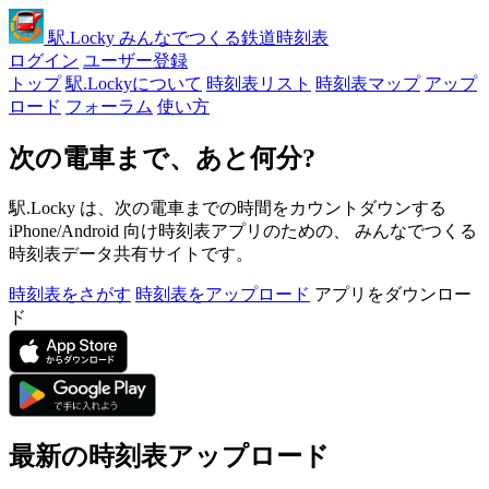
駅
.Locky
みんなでつくる鉄道時刻表
ログイン
ユーザー登録
トップ
駅.Lockyについて
時刻表リスト
時刻表マップ
アップ
ロード
フォーラム
使い方
次の電車まで、あと何分?
駅.Locky は、次の電車までの時間をカウントダウンする
iPhone/Android 向け時刻表アプリのための、 みんなでつくる
時刻表データ共有サイトです。
時刻表をさがす
時刻表をアップロード
アプリをダウンロー
ド
最新の時刻表アップロード