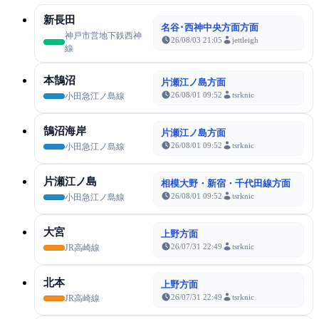
新長田
名谷･西神中央方面方面
神戸市営地下鉄西神
26/08/03 21:05
jettleigh
線
本鵠沼
片瀬江ノ島方面
26/08/01 09:52
tsrknic
小田急江ノ島線
鵠沼海岸
片瀬江ノ島方面
26/08/01 09:52
tsrknic
小田急江ノ島線
片瀬江ノ島
相模大野・新宿・千代田線方面
26/08/01 09:52
tsrknic
小田急江ノ島線
大宮
上野方面
26/07/31 22:49
tsrknic
JR高崎線
北本
上野方面
26/07/31 22:49
tsrknic
JR高崎線