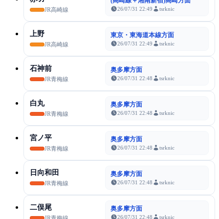
(高崎線＋湘南新宿)高崎方面
26/07/31 22:49
tsrknic
JR高崎線
上野
東京・東海道本線方面
26/07/31 22:49
tsrknic
JR高崎線
石神前
奥多摩方面
26/07/31 22:48
tsrknic
JR青梅線
白丸
奥多摩方面
26/07/31 22:48
tsrknic
JR青梅線
宮ノ平
奥多摩方面
26/07/31 22:48
tsrknic
JR青梅線
日向和田
奥多摩方面
26/07/31 22:48
tsrknic
JR青梅線
二俣尾
奥多摩方面
26/07/31 22:48
tsrknic
JR青梅線