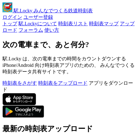
駅
.Locky
みんなでつくる鉄道時刻表
ログイン
ユーザー登録
トップ
駅.Lockyについて
時刻表リスト
時刻表マップ
アップ
ロード
フォーラム
使い方
次の電車まで、あと何分?
駅.Locky は、次の電車までの時間をカウントダウンする
iPhone/Android 向け時刻表アプリのための、 みんなでつくる
時刻表データ共有サイトです。
時刻表をさがす
時刻表をアップロード
アプリをダウンロー
ド
最新の時刻表アップロード