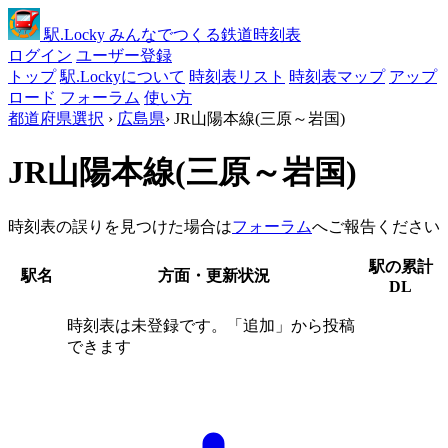
駅
.Locky
みんなでつくる鉄道時刻表
ログイン
ユーザー登録
トップ
駅.Lockyについて
時刻表リスト
時刻表マップ
アップ
ロード
フォーラム
使い方
都道府県選択
›
広島県
›
JR山陽本線(三原～岩国)
JR山陽本線(三原～岩国)
時刻表の誤りを見つけた場合は
フォーラム
へご報告ください
駅の累計
駅名
方面・更新状況
DL
時刻表は未登録です。「追加」から投稿
できます