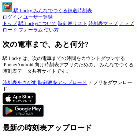
駅
.Locky
みんなでつくる鉄道時刻表
ログイン
ユーザー登録
トップ
駅.Lockyについて
時刻表リスト
時刻表マップ
アップ
ロード
フォーラム
使い方
次の電車まで、あと何分?
駅.Locky は、次の電車までの時間をカウントダウンする
iPhone/Android 向け時刻表アプリのための、 みんなでつくる
時刻表データ共有サイトです。
時刻表をさがす
時刻表をアップロード
アプリをダウンロー
ド
最新の時刻表アップロード