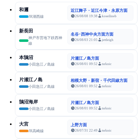
和邇
近江舞子・近江今津・永原方面
26/08/08 19:38
koseilineb
JR湖西線
新長田
名谷･西神中央方面方面
神戸市営地下鉄西神
26/08/03 21:05
jettleigh
線
本鵠沼
片瀬江ノ島方面
26/08/01 09:52
tsrknic
小田急江ノ島線
片瀬江ノ島
相模大野・新宿・千代田線方面
26/08/01 09:52
tsrknic
小田急江ノ島線
鵠沼海岸
片瀬江ノ島方面
26/08/01 09:52
tsrknic
小田急江ノ島線
大宮
上野方面
26/07/31 22:49
tsrknic
JR高崎線