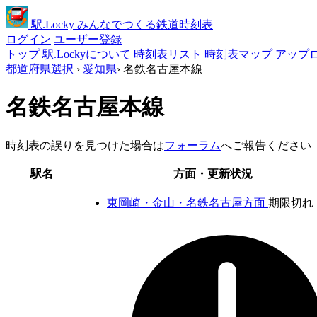
駅
.Locky
みんなでつくる鉄道時刻表
ログイン
ユーザー登録
トップ
駅.Lockyについて
時刻表リスト
時刻表マップ
アップ
都道府県選択
›
愛知県
›
名鉄名古屋本線
名鉄名古屋本線
時刻表の誤りを見つけた場合は
フォーラム
へご報告ください
駅名
方面・更新状況
東岡崎・金山・名鉄名古屋方面
期限切れ