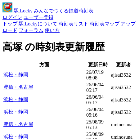
駅
.Locky
みんなでつくる鉄道時刻表
ログイン
ユーザー登録
トップ
駅.Lockyについて
時刻表リスト
時刻表マップ
アップ
ロード
フォーラム
使い方
高塚 の時刻表更新履歴
方面
更新日時
更新者
26/07/19
浜松・静岡
ajisai3532
08:08
26/06/04
豊橋・名古屋
ajisai3532
05:17
26/06/04
浜松・静岡
ajisai3532
05:17
26/06/04
浜松・静岡
ajisai3532
05:16
25/08/09
豊橋・名古屋
uminosuna
05:13
25/08/09
浜松・静岡
uminosuna