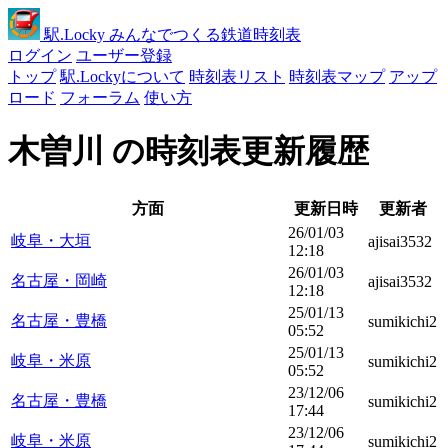
駅
.Locky
みんなでつくる鉄道時刻表
ログイン
ユーザー登録
トップ
駅.Lockyについて
時刻表リスト
時刻表マップ
アップ
ロード
フォーラム
使い方
木曽川 の時刻表更新履歴
方面
更新日時
更新者
26/01/03
岐阜・大垣
ajisai3532
12:18
26/01/03
名古屋・岡崎
ajisai3532
12:18
25/01/13
名古屋・豊橋
sumikichi2
05:52
25/01/13
岐阜・米原
sumikichi2
05:52
23/12/06
名古屋・豊橋
sumikichi2
17:44
23/12/06
岐阜・米原
sumikichi2