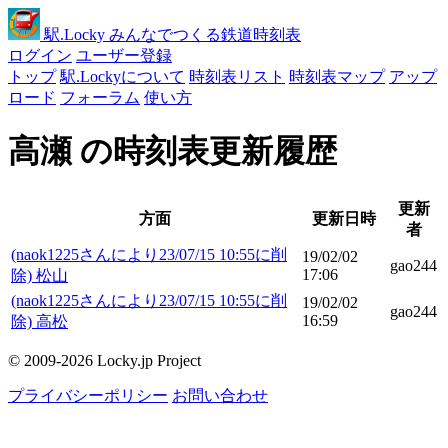
駅
.Locky
みんなでつくる鉄道時刻表
ログイン
ユーザー登録
トップ
駅.Lockyについて
時刻表リスト
時刻表マップ
アップ
ロード
フォーラム
使い方
高瀬 の時刻表更新履歴
更新
方面
更新日時
者
(naok1225さんにより23/07/15 10:55に削
19/02/02
gao244
17:06
除) 松山
(naok1225さんにより23/07/15 10:55に削
19/02/02
gao244
16:59
除) 高松
© 2009-2026 Locky.jp Project
プライバシーポリシー
お問い合わせ