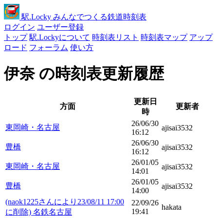
駅
.Locky
みんなでつくる鉄道時刻表
ログイン
ユーザー登録
トップ
駅.Lockyについて
時刻表リスト
時刻表マップ
アップ
ロード
フォーラム
使い方
伊奈 の時刻表更新履歴
更新日
方面
更新者
時
26/06/30
東岡崎・名古屋
ajisai3532
16:12
26/06/30
豊橋
ajisai3532
16:12
26/01/05
東岡崎・名古屋
ajisai3532
14:01
26/01/05
豊橋
ajisai3532
14:00
(naok1225さんにより23/08/11 17:00
22/09/26
hakata
19:41
に削除) 名鉄名古屋