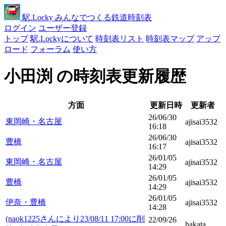
駅
.Locky
みんなでつくる鉄道時刻表
ログイン
ユーザー登録
トップ
駅.Lockyについて
時刻表リスト
時刻表マップ
アップ
ロード
フォーラム
使い方
小田渕 の時刻表更新履歴
方面
更新日時
更新者
26/06/30
東岡崎・名古屋
ajisai3532
16:18
26/06/30
豊橋
ajisai3532
16:17
26/01/05
東岡崎・名古屋
ajisai3532
14:29
26/01/05
豊橋
ajisai3532
14:29
26/01/05
伊奈・豊橋
ajisai3532
14:28
(naok1225さんにより23/08/11 17:00に削
22/09/26
hakata