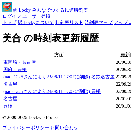
駅
.Locky
みんなでつくる鉄道時刻表
ログイン
ユーザー登録
トップ
駅.Lockyについて
時刻表リスト
時刻表マップ
アップ
美合 の時刻表更新履歴
方面
更新
東岡崎・名古屋
26/06/3
国府・豊橋
26/06/3
(naok1225さんにより23/08/11 17:07に削除) 名鉄名古屋
22/09/2
名古屋
22/09/2
(naok1225さんにより23/08/11 17:07に削除) 豊橋
22/09/2
名古屋
20/01/0
豊橋
20/01/0
© 2009-2026 Locky.jp Project
プライバシーポリシー
お問い合わせ