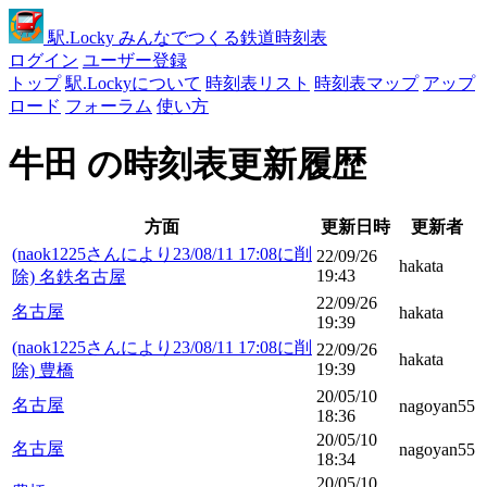
駅
.Locky
みんなでつくる鉄道時刻表
ログイン
ユーザー登録
トップ
駅.Lockyについて
時刻表リスト
時刻表マップ
アップ
ロード
フォーラム
使い方
牛田 の時刻表更新履歴
方面
更新日時
更新者
(naok1225さんにより23/08/11 17:08に削
22/09/26
hakata
19:43
除) 名鉄名古屋
22/09/26
名古屋
hakata
19:39
(naok1225さんにより23/08/11 17:08に削
22/09/26
hakata
19:39
除) 豊橋
20/05/10
名古屋
nagoyan55
18:36
20/05/10
名古屋
nagoyan55
18:34
20/05/10