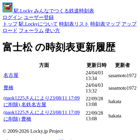
駅
.Locky
みんなでつくる鉄道時刻表
ログイン
ユーザー登録
トップ
駅.Lockyについて
時刻表リスト
時刻表マップ
アップ
ロード
フォーラム
使い方
富士松 の時刻表更新履歴
方面
更新日時
更新者
24/04/03
名古屋
sasamoto1972
13:34
24/04/03
豊橋
sasamoto1972
13:32
(naok1225さんにより23/08/11 17:09
22/09/28
hakata
13:08
に削除) 名鉄名古屋
(naok1225さんにより23/08/11 17:09
22/09/28
hakata
13:08
に削除) 豊橋
© 2009-2026 Locky.jp Project