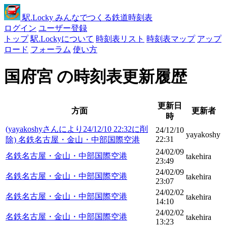
駅
.Locky
みんなでつくる鉄道時刻表
ログイン
ユーザー登録
トップ
駅.Lockyについて
時刻表リスト
時刻表マップ
アップ
ロード
フォーラム
使い方
国府宮 の時刻表更新履歴
更新日
方面
更新者
時
(yayakoshyさんにより24/12/10 22:32に削
24/12/10
yayakoshy
22:31
除) 名鉄名古屋・金山・中部国際空港
24/02/09
名鉄名古屋・金山・中部国際空港
takehira
23:49
24/02/09
名鉄名古屋・金山・中部国際空港
takehira
23:07
24/02/02
名鉄名古屋・金山・中部国際空港
takehira
14:10
24/02/02
名鉄名古屋・金山・中部国際空港
takehira
13:23