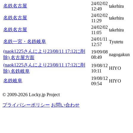
24/02/02
名鉄名古屋
takehira
12:49
24/02/02
名鉄名古屋
takehira
11:29
24/02/02
名鉄名古屋
takehira
11:05
24/01/11
名鉄一宮・名鉄岐阜
Tyutetu
12:57
(naok1225さんにより23/08/11 17:12に削
19/09/08
nagogakun
08:49
除) 名古屋方面
(naok1225さんにより23/08/11 17:12に削
19/08/12
HIYO
10:11
除) 名鉄岐阜
19/08/12
名鉄岐阜
HIYO
09:54
© 2009-2026 Locky.jp Project
プライバシーポリシー
お問い合わせ