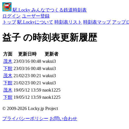
駅
.Locky
みんなでつくる鉄道時刻表
ログイン
ユーザー登録
トップ
駅.Lockyについて
時刻表リスト
時刻表マップ
アップ
益子 の時刻表更新履歴
方面
更新日時
更新者
茂木
23/03/16 00:48
wakui3
下館
23/03/16 00:48
wakui3
茂木
21/02/23 00:21
wakui3
下館
21/02/23 00:21
wakui3
茂木
19/05/12 13:59
naok1225
下館
19/05/12 13:59
naok1225
© 2009-2026 Locky.jp Project
プライバシーポリシー
お問い合わせ