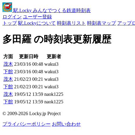
駅
.Locky
みんなでつくる鉄道時刻表
ログイン
ユーザー登録
トップ
駅.Lockyについて
時刻表リスト
時刻表マップ
アップ
多田羅 の時刻表更新履歴
方面
更新日時
更新者
茂木
23/03/16 00:48
wakui3
下館
23/03/16 00:48
wakui3
茂木
21/02/23 00:21
wakui3
下館
21/02/23 00:21
wakui3
茂木
19/05/12 13:59
naok1225
下館
19/05/12 13:59
naok1225
© 2009-2026 Locky.jp Project
プライバシーポリシー
お問い合わせ