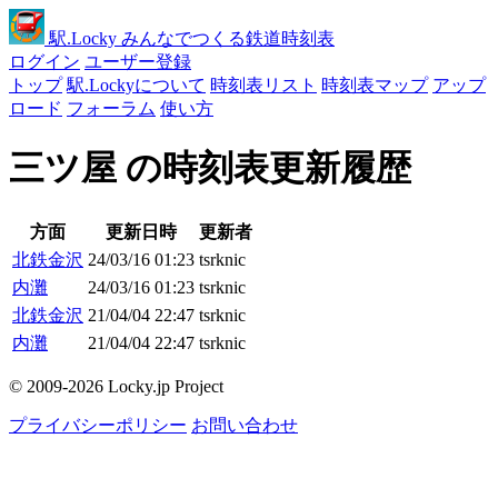
駅
.Locky
みんなでつくる鉄道時刻表
ログイン
ユーザー登録
トップ
駅.Lockyについて
時刻表リスト
時刻表マップ
アップ
ロード
フォーラム
使い方
三ツ屋 の時刻表更新履歴
方面
更新日時
更新者
北鉄金沢
24/03/16 01:23
tsrknic
内灘
24/03/16 01:23
tsrknic
北鉄金沢
21/04/04 22:47
tsrknic
内灘
21/04/04 22:47
tsrknic
© 2009-2026 Locky.jp Project
プライバシーポリシー
お問い合わせ