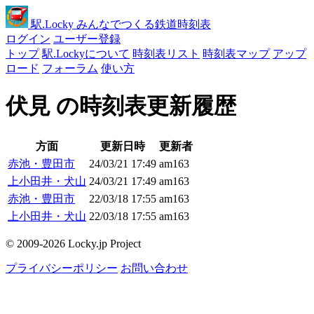
駅
.Locky
みんなでつくる鉄道時刻表
ログイン
ユーザー登録
トップ
駅.Lockyについて
時刻表リスト
時刻表マップ
アップ
ロード
フォーラム
使い方
伏見 の時刻表更新履歴
方面
更新日時
更新者
赤池・豊田市
24/03/21 17:49
am163
上小田井・犬山
24/03/21 17:49
am163
赤池・豊田市
22/03/18 17:55
am163
上小田井・犬山
22/03/18 17:55
am163
© 2009-2026 Locky.jp Project
プライバシーポリシー
お問い合わせ