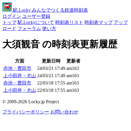
駅
.Locky
みんなでつくる鉄道時刻表
ログイン
ユーザー登録
トップ
駅.Lockyについて
時刻表リスト
時刻表マップ
アップ
ロード
フォーラム
使い方
大須観音 の時刻表更新履歴
方面
更新日時
更新者
赤池・豊田市
24/03/21 17:49
am163
上小田井・犬山
24/03/21 17:49
am163
赤池・豊田市
22/03/18 17:55
am163
上小田井・犬山
22/03/18 17:55
am163
© 2009-2026 Locky.jp Project
プライバシーポリシー
お問い合わせ