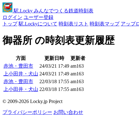
駅
.Locky
みんなでつくる鉄道時刻表
ログイン
ユーザー登録
トップ
駅.Lockyについて
時刻表リスト
時刻表マップ
アップ
御器所 の時刻表更新履歴
方面
更新日時
更新者
赤池・豊田市
24/03/21 17:49
am163
上小田井・犬山
24/03/21 17:49
am163
赤池・豊田市
22/03/18 17:55
am163
上小田井・犬山
22/03/18 17:55
am163
© 2009-2026 Locky.jp Project
プライバシーポリシー
お問い合わせ