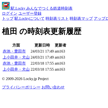
駅
.Locky
みんなでつくる鉄道時刻表
ログイン
ユーザー登録
トップ
駅.Lockyについて
時刻表リスト
時刻表マップ
アップ
植田 の時刻表更新履歴
方面
更新日時
更新者
赤池・豊田市
24/03/21 17:49
am163
上小田井・犬山
24/03/21 17:49
am163
赤池・豊田市
22/03/18 17:55
am163
上小田井・犬山
22/03/18 17:55
am163
© 2009-2026 Locky.jp Project
プライバシーポリシー
お問い合わせ