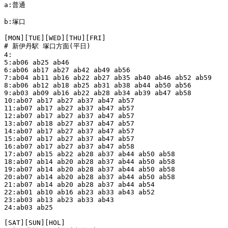
a:普通

b:塚口

[MON][TUE][WED][THU][FRI]

# 新伊丹駅 塚口方面(平日)

4:

5:ab06 ab25 ab46

6:ab06 ab17 ab27 ab42 ab49 ab56

7:ab04 ab11 ab16 ab22 ab27 ab35 ab40 ab46 ab52 ab59

8:ab06 ab12 ab18 ab25 ab31 ab38 ab44 ab50 ab56

9:ab03 ab09 ab16 ab22 ab28 ab34 ab39 ab47 ab58

10:ab07 ab17 ab27 ab37 ab47 ab57

11:ab07 ab17 ab27 ab37 ab47 ab57

12:ab07 ab17 ab27 ab37 ab47 ab57

13:ab07 ab18 ab27 ab37 ab47 ab57

14:ab07 ab17 ab27 ab37 ab47 ab57

15:ab07 ab17 ab27 ab37 ab47 ab57

16:ab07 ab17 ab27 ab37 ab47 ab58

17:ab07 ab15 ab22 ab28 ab37 ab44 ab50 ab58

18:ab07 ab14 ab20 ab28 ab37 ab44 ab50 ab58

19:ab07 ab14 ab20 ab28 ab37 ab44 ab50 ab58

20:ab07 ab14 ab20 ab28 ab37 ab44 ab50 ab58

21:ab07 ab14 ab20 ab28 ab37 ab44 ab54

22:ab01 ab10 ab16 ab23 ab33 ab43 ab52

23:ab03 ab13 ab23 ab33 ab43

24:ab03 ab25

[SAT][SUN][HOL]
