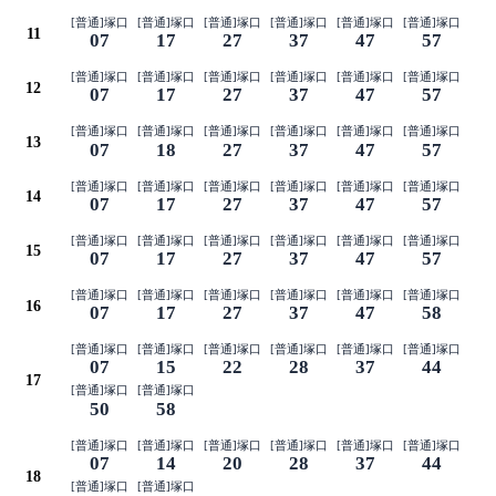
[普通]塚口
[普通]塚口
[普通]塚口
[普通]塚口
[普通]塚口
[普通]塚口
11
07
17
27
37
47
57
[普通]塚口
[普通]塚口
[普通]塚口
[普通]塚口
[普通]塚口
[普通]塚口
12
07
17
27
37
47
57
[普通]塚口
[普通]塚口
[普通]塚口
[普通]塚口
[普通]塚口
[普通]塚口
13
07
18
27
37
47
57
[普通]塚口
[普通]塚口
[普通]塚口
[普通]塚口
[普通]塚口
[普通]塚口
14
07
17
27
37
47
57
[普通]塚口
[普通]塚口
[普通]塚口
[普通]塚口
[普通]塚口
[普通]塚口
15
07
17
27
37
47
57
[普通]塚口
[普通]塚口
[普通]塚口
[普通]塚口
[普通]塚口
[普通]塚口
16
07
17
27
37
47
58
[普通]塚口
[普通]塚口
[普通]塚口
[普通]塚口
[普通]塚口
[普通]塚口
07
15
22
28
37
44
17
[普通]塚口
[普通]塚口
50
58
[普通]塚口
[普通]塚口
[普通]塚口
[普通]塚口
[普通]塚口
[普通]塚口
07
14
20
28
37
44
18
[普通]塚口
[普通]塚口