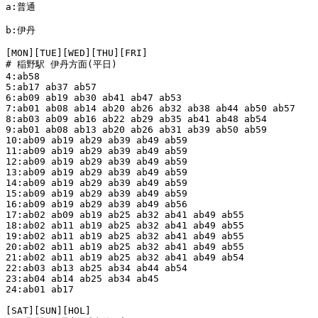
a:普通

b:伊丹

[MON][TUE][WED][THU][FRI]

# 稲野駅 伊丹方面(平日)

4:ab58

5:ab17 ab37 ab57

6:ab09 ab19 ab30 ab41 ab47 ab53

7:ab01 ab08 ab14 ab20 ab26 ab32 ab38 ab44 ab50 ab57

8:ab03 ab09 ab16 ab22 ab29 ab35 ab41 ab48 ab54

9:ab01 ab08 ab13 ab20 ab26 ab31 ab39 ab50 ab59

10:ab09 ab19 ab29 ab39 ab49 ab59

11:ab09 ab19 ab29 ab39 ab49 ab59

12:ab09 ab19 ab29 ab39 ab49 ab59

13:ab09 ab19 ab29 ab39 ab49 ab59

14:ab09 ab19 ab29 ab39 ab49 ab59

15:ab09 ab19 ab29 ab39 ab49 ab59

16:ab09 ab19 ab29 ab39 ab49 ab56

17:ab02 ab09 ab19 ab25 ab32 ab41 ab49 ab55

18:ab02 ab11 ab19 ab25 ab32 ab41 ab49 ab55

19:ab02 ab11 ab19 ab25 ab32 ab41 ab49 ab55

20:ab02 ab11 ab19 ab25 ab32 ab41 ab49 ab55

21:ab02 ab11 ab19 ab25 ab32 ab41 ab49 ab54

22:ab03 ab13 ab25 ab34 ab44 ab54

23:ab04 ab14 ab25 ab34 ab45

24:ab01 ab17

[SAT][SUN][HOL]
