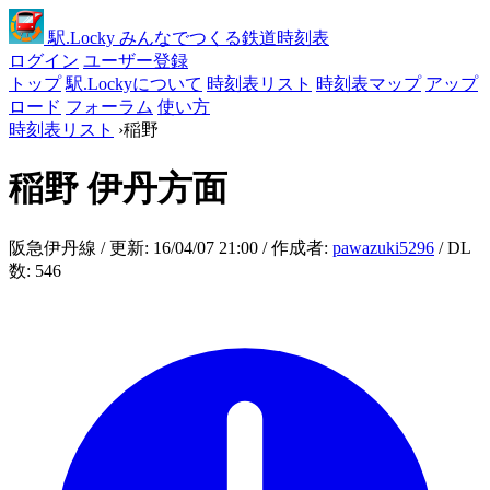
駅
.Locky
みんなでつくる鉄道時刻表
ログイン
ユーザー登録
トップ
駅.Lockyについて
時刻表リスト
時刻表マップ
アップ
ロード
フォーラム
使い方
時刻表リスト
›
稲野
稲野
伊丹方面
阪急伊丹線 / 更新: 16/04/07 21:00 / 作成者:
pawazuki5296
/ DL
数: 546