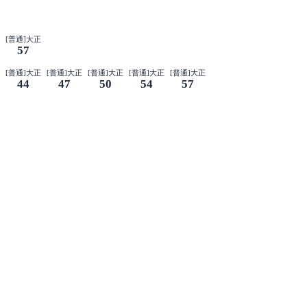
[普通]大正
57
[普通]大正
[普通]大正
[普通]大正
[普通]大正
[普通]大正
44
47
50
54
57