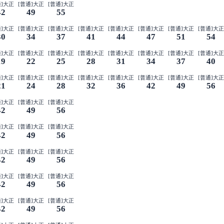
通]大正
[普通]大正
[普通]大正
42
49
55
通]大正
[普通]大正
[普通]大正
[普通]大正
[普通]大正
[普通]大正
[普通]大正
[普通]大正
30
34
37
41
44
47
51
54
通]大正
[普通]大正
[普通]大正
[普通]大正
[普通]大正
[普通]大正
[普通]大正
[普通]大正
19
22
25
28
31
34
37
40
通]大正
[普通]大正
[普通]大正
[普通]大正
[普通]大正
[普通]大正
[普通]大正
[普通]大正
21
24
28
32
36
42
49
56
通]大正
[普通]大正
[普通]大正
42
49
56
通]大正
[普通]大正
[普通]大正
42
49
56
通]大正
[普通]大正
[普通]大正
42
49
56
通]大正
[普通]大正
[普通]大正
42
49
56
通]大正
[普通]大正
[普通]大正
42
49
56