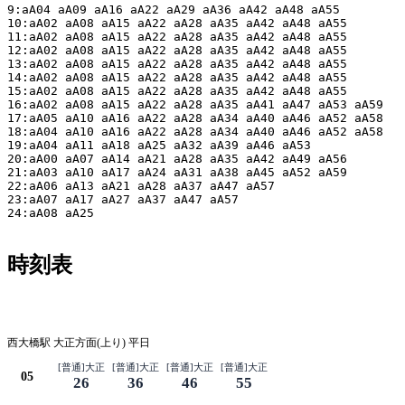
9:aA04 aA09 aA16 aA22 aA29 aA36 aA42 aA48 aA55

10:aA02 aA08 aA15 aA22 aA28 aA35 aA42 aA48 aA55

11:aA02 aA08 aA15 aA22 aA28 aA35 aA42 aA48 aA55

12:aA02 aA08 aA15 aA22 aA28 aA35 aA42 aA48 aA55

13:aA02 aA08 aA15 aA22 aA28 aA35 aA42 aA48 aA55

14:aA02 aA08 aA15 aA22 aA28 aA35 aA42 aA48 aA55

15:aA02 aA08 aA15 aA22 aA28 aA35 aA42 aA48 aA55

16:aA02 aA08 aA15 aA22 aA28 aA35 aA41 aA47 aA53 aA59

17:aA05 aA10 aA16 aA22 aA28 aA34 aA40 aA46 aA52 aA58

18:aA04 aA10 aA16 aA22 aA28 aA34 aA40 aA46 aA52 aA58

19:aA04 aA11 aA18 aA25 aA32 aA39 aA46 aA53

20:aA00 aA07 aA14 aA21 aA28 aA35 aA42 aA49 aA56

21:aA03 aA10 aA17 aA24 aA31 aA38 aA45 aA52 aA59

22:aA06 aA13 aA21 aA28 aA37 aA47 aA57

23:aA07 aA17 aA27 aA37 aA47 aA57

24:aA08 aA25

時刻表
平日
西大橋駅 大正方面(上り) 平日
[普通]大正
[普通]大正
[普通]大正
[普通]大正
05
26
36
46
55