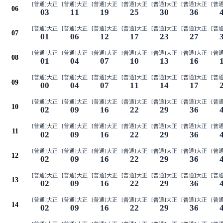
[普通]大正
[普通]大正
[普通]大正
[普通]大正
[普通]大正
[普通]大正
[普
06
03
11
19
25
30
36
[普通]大正
[普通]大正
[普通]大正
[普通]大正
[普通]大正
[普通]大正
[普
07
01
06
12
17
23
27
[普通]大正
[普通]大正
[普通]大正
[普通]大正
[普通]大正
[普通]大正
[普
08
01
04
07
10
13
16
[普通]大正
[普通]大正
[普通]大正
[普通]大正
[普通]大正
[普通]大正
[普
09
00
04
07
11
14
17
[普通]大正
[普通]大正
[普通]大正
[普通]大正
[普通]大正
[普通]大正
[普
10
02
09
16
22
29
36
[普通]大正
[普通]大正
[普通]大正
[普通]大正
[普通]大正
[普通]大正
[普
11
02
09
16
22
29
36
[普通]大正
[普通]大正
[普通]大正
[普通]大正
[普通]大正
[普通]大正
[普
12
02
09
16
22
29
36
[普通]大正
[普通]大正
[普通]大正
[普通]大正
[普通]大正
[普通]大正
[普
13
02
09
16
22
29
36
[普通]大正
[普通]大正
[普通]大正
[普通]大正
[普通]大正
[普通]大正
[普
14
02
09
16
22
29
36