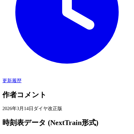
更新履歴
作者コメント
2026年3月14日ダイヤ改正版
時刻表データ (NextTrain形式)