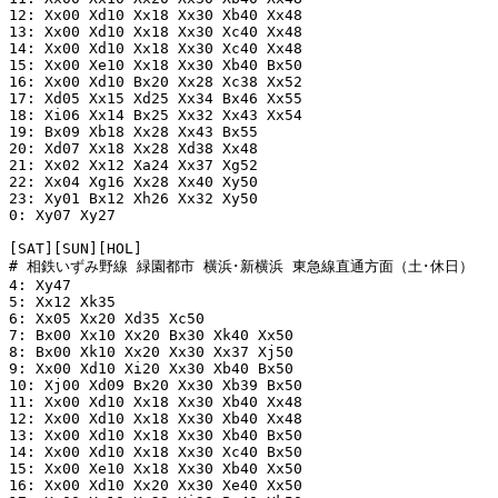
12: Xx00 Xd10 Xx18 Xx30 Xb40 Xx48

13: Xx00 Xd10 Xx18 Xx30 Xc40 Xx48

14: Xx00 Xd10 Xx18 Xx30 Xc40 Xx48

15: Xx00 Xe10 Xx18 Xx30 Xb40 Bx50

16: Xx00 Xd10 Bx20 Xx28 Xc38 Xx52

17: Xd05 Xx15 Xd25 Xx34 Bx46 Xx55

18: Xi06 Xx14 Bx25 Xx32 Xx43 Xx54

19: Bx09 Xb18 Xx28 Xx43 Bx55

20: Xd07 Xx18 Xx28 Xd38 Xx48

21: Xx02 Xx12 Xa24 Xx37 Xg52

22: Xx04 Xg16 Xx28 Xx40 Xy50

23: Xy01 Bx12 Xh26 Xx32 Xy50

0: Xy07 Xy27

[SAT][SUN][HOL]

# 相鉄いずみ野線 緑園都市 横浜･新横浜 東急線直通方面（土･休日）

4: Xy47

5: Xx12 Xk35

6: Xx05 Xx20 Xd35 Xc50

7: Bx00 Xx10 Xx20 Bx30 Xk40 Xx50

8: Bx00 Xk10 Xx20 Xx30 Xx37 Xj50

9: Xx00 Xd10 Xi20 Xx30 Xb40 Bx50

10: Xj00 Xd09 Bx20 Xx30 Xb39 Bx50

11: Xx00 Xd10 Xx18 Xx30 Xb40 Xx48

12: Xx00 Xd10 Xx18 Xx30 Xb40 Xx48

13: Xx00 Xd10 Xx18 Xx30 Xb40 Bx50

14: Xx00 Xd10 Xx18 Xx30 Xc40 Bx50

15: Xx00 Xe10 Xx18 Xx30 Xb40 Xx50

16: Xx00 Xd10 Xx20 Xx30 Xe40 Xx50
