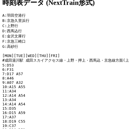
時刻表データ (NextTrain形式)
A:羽田空港行

B:京急久里浜行

C:上野行

D:西馬込行

E:金沢文庫行

F:京急三崎口

G:高砂行

[MON][TUE][WED][THU][FRI]

#成田湯川駅 成田スカイアクセス線・上野・押上・西馬込・京急線方面(上り
5:D53

6:F31

7:D17 A57

8:A46

9:A07 A32

10:A15 A55

11:A34

12:A14 A54

13:A34

14:A14 A54

15:D35

16:D15 A59

17:A37

18:D19 C55

19:C37
