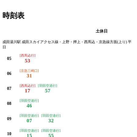
時刻表
平日
土休日
成田湯川駅 成田スカイアクセス線・上野・押上・西馬込・京急線方面(上り) 平
日
[西馬込行]
05
53
[京急三崎口]
06
31
[西馬込行]
[羽田空港行]
07
17
57
[羽田空港行]
08
46
[羽田空港行]
[羽田空港行]
09
07
32
[羽田空港行]
[羽田空港行]
10
15
55