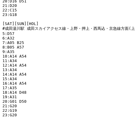
20:D16 D51

21:D20

22:C15

23:G18

[SAT][SUN][HOL]

#成田湯川駅 成田スカイアクセス線・上野・押上・西馬込・京急線方面(上り
5:D57

6:A32

7:A05 B25

8:B05 A57

9:A35

10:A14 A54

11:A34

12:A14 A54

13:A34

14:A14 A54

15:A34

16:A14 A54

17:A35

18:A14 D48

19:A31

20:G01 D50

21:G20

22:G19

23:G20
