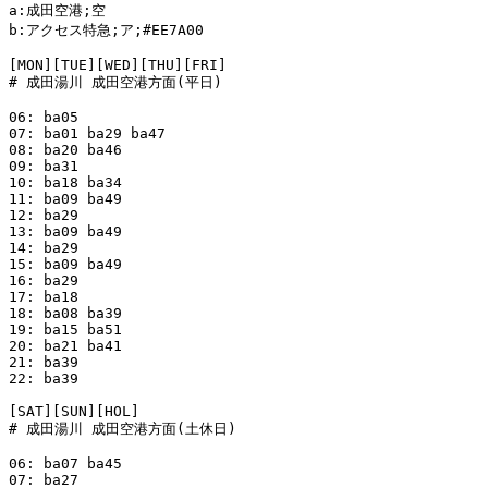
a:成田空港;空

b:アクセス特急;ア;#EE7A00

[MON][TUE][WED][THU][FRI]

# 成田湯川 成田空港方面(平日)

06: ba05

07: ba01 ba29 ba47

08: ba20 ba46

09: ba31

10: ba18 ba34

11: ba09 ba49

12: ba29

13: ba09 ba49

14: ba29

15: ba09 ba49

16: ba29

17: ba18

18: ba08 ba39

19: ba15 ba51

20: ba21 ba41

21: ba39

22: ba39

[SAT][SUN][HOL]

# 成田湯川 成田空港方面(土休日)

06: ba07 ba45

07: ba27
