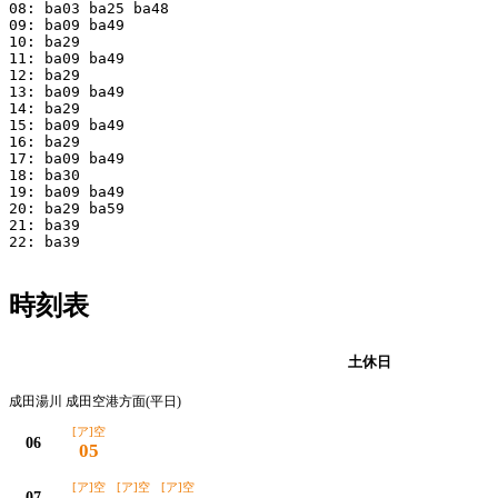
08: ba03 ba25 ba48

09: ba09 ba49

10: ba29

11: ba09 ba49

12: ba29

13: ba09 ba49

14: ba29

15: ba09 ba49

16: ba29

17: ba09 ba49

18: ba30

19: ba09 ba49

20: ba29 ba59

21: ba39

22: ba39

時刻表
平日
土休日
成田湯川 成田空港方面(平日)
[ア]空
06
05
[ア]空
[ア]空
[ア]空
07