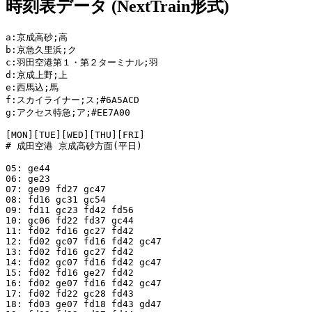
時刻表データ (NextTrain形式)
a:京成高砂;高

b:京急久里浜;ク

c:羽田空港第１・第２ターミナル;羽

d:京成上野;上

e:西馬込;馬

f:スカイライナー;ス;#6A5ACD

g:アクセス特急;ア;#EE7A00

[MON][TUE][WED][THU][FRI]

# 成田空港 京成高砂方面(平日)

05: ge44

06: ge23

07: ge09 fd27 gc47

08: fd16 gc31 gc54

09: fd11 gc23 fd42 fd56

10: gc06 fd22 fd37 gc44

11: fd02 fd16 gc27 fd42

12: fd02 gc07 fd16 fd42 gc47

13: fd02 fd16 gc27 fd42

14: fd02 gc07 fd16 fd42 gc47

15: fd02 fd16 ge27 fd42

16: fd02 ge07 fd16 fd42 gc47

17: fd02 fd22 gc28 fd43

18: fd03 ge07 fd18 fd43 gd47
