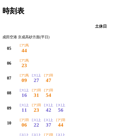
時刻表
平日
土休日
成田空港 京成高砂方面(平日)
[ア]馬
05
44
[ア]馬
06
23
[ア]馬
[ス]上
[ア]羽
07
09
27
47
[ス]上
[ア]羽
[ア]羽
08
16
31
54
[ス]上
[ア]羽
[ス]上
[ス]上
09
11
23
42
56
[ア]羽
[ス]上
[ス]上
[ア]羽
10
06
22
37
44
[ス]上
[ス]上
[ア]羽
[ス]上