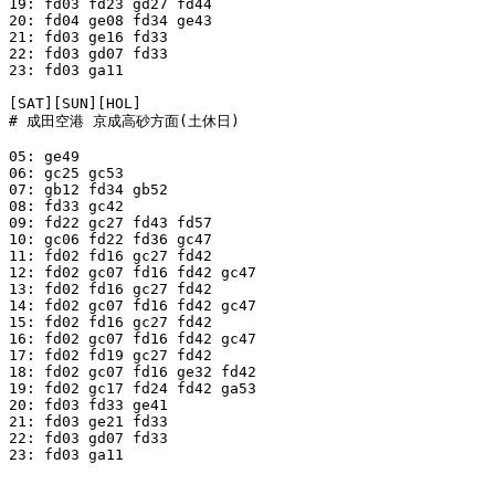
19: fd03 fd23 gd27 fd44

20: fd04 ge08 fd34 ge43

21: fd03 ge16 fd33

22: fd03 gd07 fd33

23: fd03 ga11

[SAT][SUN][HOL]

# 成田空港 京成高砂方面(土休日)

05: ge49

06: gc25 gc53

07: gb12 fd34 gb52

08: fd33 gc42

09: fd22 gc27 fd43 fd57

10: gc06 fd22 fd36 gc47

11: fd02 fd16 gc27 fd42

12: fd02 gc07 fd16 fd42 gc47

13: fd02 fd16 gc27 fd42

14: fd02 gc07 fd16 fd42 gc47

15: fd02 fd16 gc27 fd42

16: fd02 gc07 fd16 fd42 gc47

17: fd02 fd19 gc27 fd42

18: fd02 gc07 fd16 ge32 fd42

19: fd02 gc17 fd24 fd42 ga53

20: fd03 fd33 ge41

21: fd03 ge21 fd33

22: fd03 gd07 fd33

23: fd03 ga11
